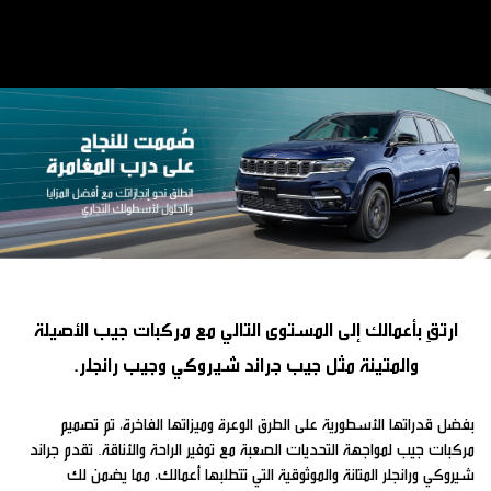
ارتقِ بأعمالك إلى المستوى التالي مع مركبات جيب الأصيلة
والمتينة مثل جيب جراند شيروكي وجيب رانجلر.
بفضل قدراتها الأسطورية على الطرق الوعرة وميزاتها الفاخرة، تم تصميم
مركبات جيب لمواجهة التحديات الصعبة مع توفير الراحة والأناقة. تقدم جراند
شيروكي ورانجلر المتانة والموثوقية التي تتطلبها أعمالك، مما يضمن لك