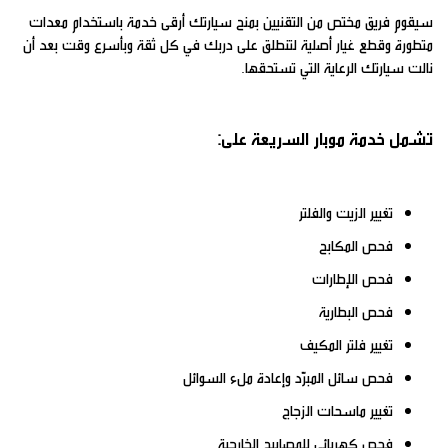
سيقوم فريق مختص من التقنيين بمنح سيارتك أرقى خدمة باستخدام معدات
متطورة وقطع غيار أصلية لتنطلق على دربك في كل ثقة وبأسرع وقت بعد أن
نالت سيارتك الرعاية التي تستحقها.
تشمل خدمة موبار السريعة على:
تغيير الزيت والفلتر
فحص المكابح
فحص الإطارات
فحص البطارية
تغيير فلتر المكيف
فحص سائل المبرّد وإعادة ملء السوائل
تغيير ماسحات الزجاج
فحص كهربائي للمصابيح الخارجية