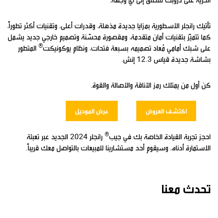
تأتيك رانجلر الأسطورية بمزايا جديدة مذهلة، وقدرات أعلى، وتقنيات أكثر تطوراً،
كما تتميّز بتقنيات أمان متقدمة، ومقصورة محسّنة وتصميم خارجي جديد يشمل
®
على شبك أمامي مُعاد تصميمه بسبعة فتحات، ونظام يوكونيكت
المتطور
بشاشة جديدة قياس 12.3 إنش.
كن أول من يمتلك رمز الأناقة والأصالة والقوة.
اكتشف العروض
عرض الموديل
®
احجز تجربة القيادة الخاصة بك في جيب
رانجلر 2024 الجديد عبر تعبئة
الاستمارة أدناه، وسيقوم أحد مستشارينا للمبيعات بالتواصل معك قريباً.
تحدث معنا